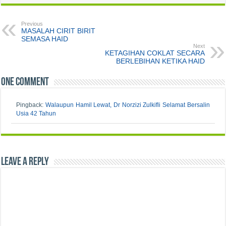
tidak mempunyai penyakit
ini. Dua minggu lepas,
Previous
sepupu saya juga pesakit
MASALAH CIRIT BIRIT
SEMASA HAID
diabetes telah koma…
Next
KETAGIHAN COKLAT SECARA
BERLEBIHAN KETIKA HAID
One comment
Pingback:
Walaupun Hamil Lewat, Dr Norzizi Zulkifli Selamat Bersalin
Usia 42 Tahun
Leave a Reply