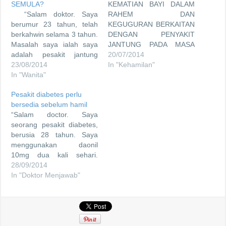
SEMULA?
KEMATIAN BAYI DALAM
“Salam doktor. Saya
RAHEM DAN
berumur 23 tahun, telah
KEGUGURAN BERKAITAN
berkahwin selama 3 tahun.
DENGAN PENYAKIT
Masalah saya ialah saya
JANTUNG PADA MASA
adalah pesakit jantung
HADAPAN Wanita yang
20/07/2014
berlubang, malangnya
23/08/2014
pernah mengalami
In "Kehamilan"
saya telah keguguran
In "Wanita"
beberapa kali keguguran
sebanyak dua kali
(miscarriage) dan
Pesakit diabetes perlu
sepanjang perkahwinan
kematian bayi dalam
bersedia sebelum hamil
itu. Menurut doctor,
rahem (stillbirth) adalah
“Salam doctor. Saya
keguguran kali pertama
penanda bagi wanita itu
seorang pesakit diabetes,
keguguran disebabkan
mempunyai risiko yang
berusia 28 tahun. Saya
saya terlalu lemah untuk
tinggi untuk mendapat
menggunakan daonil
meneruskan kehamilan,
penyakit jantung pada
10mg dua kali sehari.
sementara keguguran
masa hadapan. Kajian ini
Semenjak kelahiran
28/09/2014
kedua berlaku dengan
telah diterbitkan…
pertama, kandungan gula
In "Doktor Menjawab"
sendiri kerana…
saya agak tinggi dan
akhirnya doctor
memberitahu bahawa
saya mengalami penyakit
diabetes. Sebelum itu saya