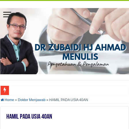
AZAM KURUS DENGAN MENGURANGKAN PENGAMBILAN GULA TAMBAH
Home
»
Doktor Menjawab
»
HAMIL PADA USIA 40AN
HAMIL PADA USIA 40AN