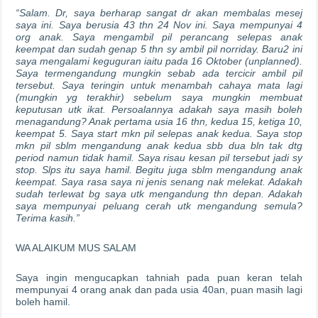
“Salam. Dr, saya berharap sangat dr akan membalas mesej
saya ini. Saya berusia 43 thn 24 Nov ini. Saya mempunyai 4
org anak. Saya mengambil pil perancang selepas anak
keempat dan sudah genap 5 thn sy ambil pil norriday. Baru2 ini
saya mengalami keguguran iaitu pada 16 Oktober (unplanned).
Saya termengandung mungkin sebab ada tercicir ambil pil
tersebut. Saya teringin untuk menambah cahaya mata lagi
(mungkin yg terakhir) sebelum saya mungkin membuat
keputusan utk ikat. Persoalannya adakah saya masih boleh
menagandung? Anak pertama usia 16 thn, kedua 15, ketiga 10,
keempat 5. Saya start mkn pil selepas anak kedua. Saya stop
mkn pil sblm mengandung anak kedua sbb dua bln tak dtg
period namun tidak hamil. Saya risau kesan pil tersebut jadi sy
stop. Slps itu saya hamil. Begitu juga sblm mengandung anak
keempat. Saya rasa saya ni jenis senang nak melekat. Adakah
sudah terlewat bg saya utk mengandung thn depan. Adakah
saya mempunyai peluang cerah utk mengandung semula?
Terima kasih.”
WA ALAIKUM MUS SALAM
Saya ingin mengucapkan tahniah pada puan keran telah
mempunyai 4 orang anak dan pada usia 40an, puan masih lagi
boleh hamil.