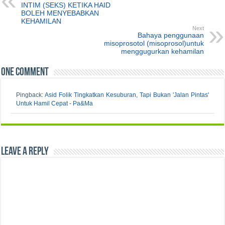
INTIM (SEKS) KETIKA HAID
pemeriksaan terbaru
BOLEH MENYEBABKAN
menunjukkan…
KEHAMILAN
Next
Bahaya penggunaan
misoprosotol (misoprosol)untuk
menggugurkan kehamilan
One comment
Pingback:
Asid Folik Tingkatkan Kesuburan, Tapi Bukan 'Jalan Pintas'
Untuk Hamil Cepat - Pa&Ma
Leave a Reply