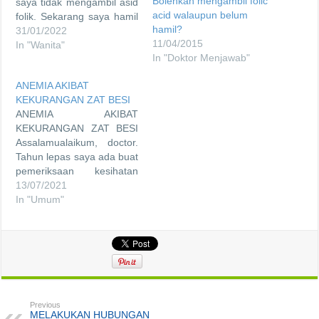
Bolehkah mengambil folic
saya tidak mengambil asid
acid walaupun belum
folik. Sekarang saya hamil
hamil?
lima minggu. Bolehkah
31/01/2022
11/04/2015
saya mulakan
In "Wanita"
In "Doktor Menjawab"
pengambilan asid folik?
Terima kasih dr Zubaidi.
ANEMIA AKIBAT
Walaikumusalam. Folate
KEKURANGAN ZAT BESI
merupakan sejenis vitamin
ANEMIA AKIBAT
B yang boleh didapati
KEKURANGAN ZAT BESI
daripada makanan. Bahan
Assalamualaikum, doctor.
ini amat penting dalam
Tahun lepas saya ada buat
perkembangan tubuh
pemeriksaan kesihatan
manusia. Asid folik
kerana saya kerapa rasa
13/07/2021
adalah…
lemah badan dan pening.
In "Umum"
Hasil pemeriksaan darah
mendapati Hb saya
rendah, iaitu 9.4. Doktor
yang merawat
mencadangkan saya
mengambil suplemen zat
besi dan asid folik. Setelah
Previous
amalkan selama setahun,
MELAKUKAN HUBUNGAN