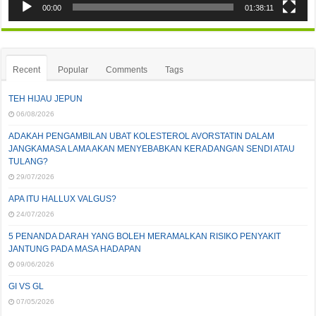
00:00
01:38:11
Recent
Popular
Comments
Tags
TEH HIJAU JEPUN
06/08/2026
ADAKAH PENGAMBILAN UBAT KOLESTEROL AVORSTATIN DALAM
JANGKAMASA LAMA AKAN MENYEBABKAN KERADANGAN SENDI ATAU
TULANG?
29/07/2026
APA ITU HALLUX VALGUS?
24/07/2026
5 PENANDA DARAH YANG BOLEH MERAMALKAN RISIKO PENYAKIT
JANTUNG PADA MASA HADAPAN
09/06/2026
GI VS GL
07/05/2026