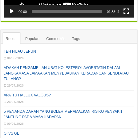
00:00
01:38:11
Recent
Popular
Comments
Tags
TEH HIJAU JEPUN
06/08/2026
ADAKAH PENGAMBILAN UBAT KOLESTEROL AVORSTATIN DALAM
JANGKAMASA LAMA AKAN MENYEBABKAN KERADANGAN SENDI ATAU
TULANG?
29/07/2026
APA ITU HALLUX VALGUS?
24/07/2026
5 PENANDA DARAH YANG BOLEH MERAMALKAN RISIKO PENYAKIT
JANTUNG PADA MASA HADAPAN
09/06/2026
GI VS GL