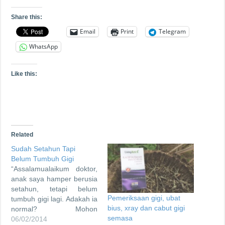
Share this:
Email
Print
Telegram
WhatsApp
Like this:
Related
Sudah Setahun Tapi
Belum Tumbuh Gigi
“Assalamualaikum doktor,
anak saya hamper berusia
setahun, tetapi belum
Pemeriksaan gigi, ubat
tumbuh gigi lagi. Adakah ia
bius, xray dan cabut gigi
normal? Mohon
semasa
pencerahan?”. Walaikum
06/02/2014