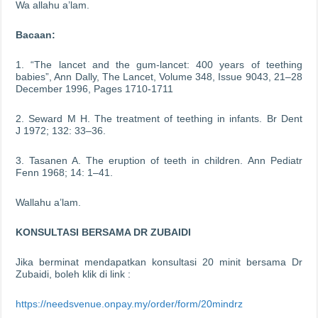
Wa allahu a’lam.
Bacaan:
1. “The lancet and the gum-lancet: 400 years of teething
babies”, Ann Dally, The Lancet, Volume 348, Issue 9043, 21–28
December 1996, Pages 1710-1711
2. Seward M H. The treatment of teething in infants. Br Dent
J 1972; 132: 33–36.
3. Tasanen A. The eruption of teeth in children. Ann Pediatr
Fenn 1968; 14: 1–41.
Wallahu a’lam.
KONSULTASI BERSAMA DR ZUBAIDI
Jika berminat mendapatkan konsultasi 20 minit bersama Dr
Zubaidi, boleh klik di link :
https://needsvenue.onpay.my/order/form/20mindrz