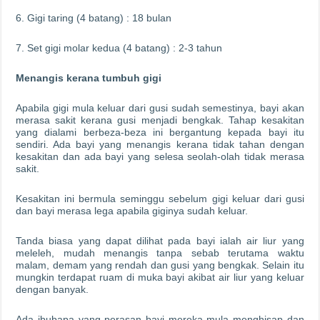
6. Gigi taring (4 batang) : 18 bulan
7. Set gigi molar kedua (4 batang) : 2-3 tahun
Menangis kerana tumbuh gigi
Apabila gigi mula keluar dari gusi sudah semestinya, bayi akan
merasa sakit kerana gusi menjadi bengkak. Tahap kesakitan
yang dialami berbeza-beza ini bergantung kepada bayi itu
sendiri. Ada bayi yang menangis kerana tidak tahan dengan
kesakitan dan ada bayi yang selesa seolah-olah tidak merasa
sakit.
Kesakitan ini bermula seminggu sebelum gigi keluar dari gusi
dan bayi merasa lega apabila giginya sudah keluar.
Tanda biasa yang dapat dilihat pada bayi ialah air liur yang
meleleh, mudah menangis tanpa sebab terutama waktu
malam, demam yang rendah dan gusi yang bengkak. Selain itu
mungkin terdapat ruam di muka bayi akibat air liur yang keluar
dengan banyak.
Ada ibubapa yang perasan bayi mereka mula menghisap dan