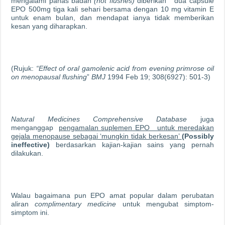
mengalami panas badan
(hot flushes)
diberikan dua capsule
EPO 500mg tiga kali sehari bersama dengan 10 mg vitamin E
untuk enam bulan, dan mendapat ianya tidak memberikan
kesan yang diharapkan.
(Rujuk:
“Effect of oral gamolenic acid from evening primrose oil
on menopausal flushing
”
BMJ
1994 Feb 19; 308(6927): 501-3)
Natural Medicines Comprehensive Database
juga
menganggap
pengamalan suplemen EPO untuk meredakan
gejala menopause sebagai ‘mungkin tidak berkesan’
(Possibly
ineffective)
berdasarkan kajian-kajian sains yang pernah
dilakukan.
Walau bagaimana pun EPO amat popular dalam perubatan
aliran
complimentary medicine
untuk mengubat simptom-
simptom ini.