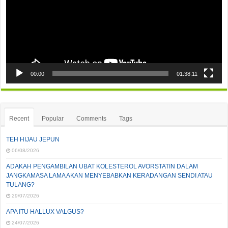
00:00
01:38:11
Recent
Popular
Comments
Tags
TEH HIJAU JEPUN
06/08/2026
ADAKAH PENGAMBILAN UBAT KOLESTEROL AVORSTATIN DALAM
JANGKAMASA LAMA AKAN MENYEBABKAN KERADANGAN SENDI ATAU
TULANG?
29/07/2026
APA ITU HALLUX VALGUS?
24/07/2026